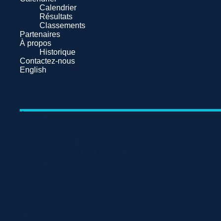
Calendrier
Résultats
Classements
Partenaires
À propos
Historique
Contactez-nous
English
Accueil
Billets
Nouvelles
Équipe
Alignement
Administration
Personnel hockey
Statistiques des joueurs
Statistiques des gardiens
Calendrier
Calendrier
Résultats
Classements
Partenaires
À propos