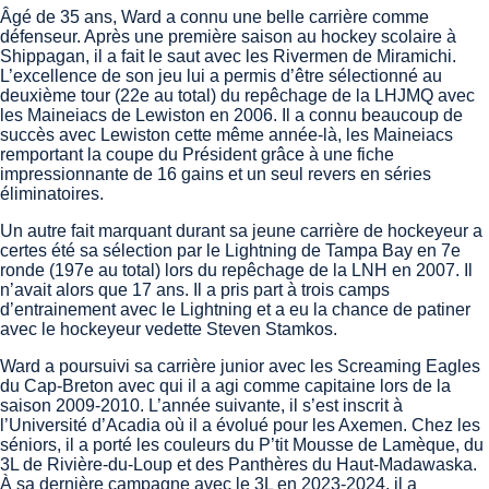
Âgé de 35 ans, Ward a connu une belle carrière comme
défenseur. Après une première saison au hockey scolaire à
Shippagan, il a fait le saut avec les Rivermen de Miramichi.
L’excellence de son jeu lui a permis d’être sélectionné au
deuxième tour (22e au total) du repêchage de la LHJMQ avec
les Maineiacs de Lewiston en 2006. Il a connu beaucoup de
succès avec Lewiston cette même année-là, les Maineiacs
remportant la coupe du Président grâce à une fiche
impressionnante de 16 gains et un seul revers en séries
éliminatoires.
Un autre fait marquant durant sa jeune carrière de hockeyeur a
certes été sa sélection par le Lightning de Tampa Bay en 7e
ronde (197e au total) lors du repêchage de la LNH en 2007. Il
n’avait alors que 17 ans. Il a pris part à trois camps
d’entrainement avec le Lightning et a eu la chance de patiner
avec le hockeyeur vedette Steven Stamkos.
Ward a poursuivi sa carrière junior avec les Screaming Eagles
du Cap-Breton avec qui il a agi comme capitaine lors de la
saison 2009-2010. L’année suivante, il s’est inscrit à
l’Université d’Acadia où il a évolué pour les Axemen. Chez les
séniors, il a porté les couleurs du P’tit Mousse de Lamèque, du
3L de Rivière-du-Loup et des Panthères du Haut-Madawaska.
À sa dernière campagne avec le 3L en 2023-2024, il a