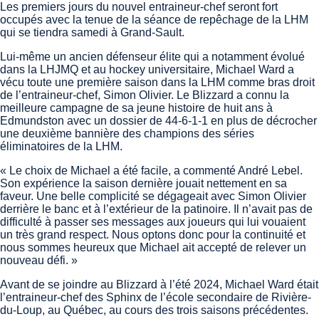
Les premiers jours du nouvel entraineur-chef seront fort
occupés avec la tenue de la séance de repêchage de la LHM
qui se tiendra samedi à Grand-Sault.
Lui-même un ancien défenseur élite qui a notamment évolué
dans la LHJMQ et au hockey universitaire, Michael Ward a
vécu toute une première saison dans la LHM comme bras droit
de l’entraineur-chef, Simon Olivier. Le Blizzard a connu la
meilleure campagne de sa jeune histoire de huit ans à
Edmundston avec un dossier de 44-6-1-1 en plus de décrocher
une deuxième bannière des champions des séries
éliminatoires de la LHM.
« Le choix de Michael a été facile, a commenté André Lebel.
Son expérience la saison dernière jouait nettement en sa
faveur. Une belle complicité se dégageait avec Simon Olivier
derrière le banc et à l’extérieur de la patinoire. Il n’avait pas de
difficulté à passer ses messages aux joueurs qui lui vouaient
un très grand respect. Nous optons donc pour la continuité et
nous sommes heureux que Michael ait accepté de relever un
nouveau défi. »
Avant de se joindre au Blizzard à l’été 2024, Michael Ward était
l’entraineur-chef des Sphinx de l’école secondaire de Rivière-
du-Loup, au Québec, au cours des trois saisons précédentes.