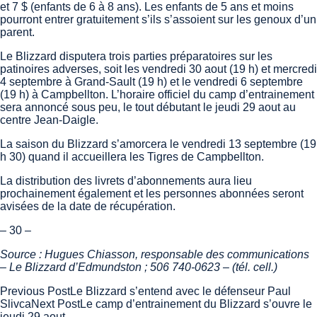
et 7 $ (enfants de 6 à 8 ans). Les enfants de 5 ans et moins
pourront entrer gratuitement s’ils s’assoient sur les genoux d’un
parent.
Le Blizzard disputera trois parties préparatoires sur les
patinoires adverses, soit les vendredi 30 aout (19 h) et mercredi
4 septembre à Grand-Sault (19 h) et le vendredi 6 septembre
(19 h) à Campbellton. L’horaire officiel du camp d’entrainement
sera annoncé sous peu, le tout débutant le jeudi 29 aout au
centre Jean-Daigle.
La saison du Blizzard s’amorcera le vendredi 13 septembre (19
h 30) quand il accueillera les Tigres de Campbellton.
La distribution des livrets d’abonnements aura lieu
prochainement également et les personnes abonnées seront
avisées de la date de récupération.
– 30 –
Source : Hugues Chiasson, responsable des communications
– Le Blizzard d’Edmundston ; 506 740-0623 – (tél. cell.)
Post
Previous Post
Le Blizzard s’entend avec le défenseur Paul
Slivca
Next Post
Le camp d’entrainement du Blizzard s’ouvre le
navigation
jeudi 29 aout