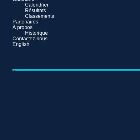
Calendrier
Résultats
Classements
Partenaires
À propos
Historique
Contactez-nous
English
Accueil
Billets
Nouvelles
Équipe
Alignement
Administration
Personnel hockey
Statistiques des joueurs
Statistiques des gardiens
Calendrier
Calendrier
Résultats
Classements
Partenaires
À propos